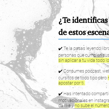
¿Te identificas
de estos escen
✔️ Te la pasas leyendo libr
personas que cumplen sus
sin aplicar a tu vida todo 
✔️ Consumes podcast, webi
cursitos de todo tipo pero
apostar por ti.
✔️ Has intentado comparti
motivacionales en instagr
da like y
no sube el número