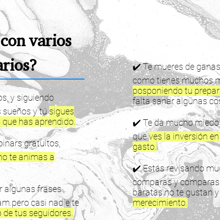
 con varios
arios?
✔️ Te mueres de ganas 
como tienes muchos 
posponiendo tu prepar
os, y siguiendo
falta sanar algunas co
 sueños y tú
sigues
lo que has aprendido.
✔️ Te da mucho miedo n
que
ves la inversión e
nars gratuitos,
gasto.
no te animas a
✔️ Estás revisando muc
comparas y comparas, 
r algunas frases
baratas no te gustan 
am pero casi nadie te
merecimiento.
 de tus seguidores.