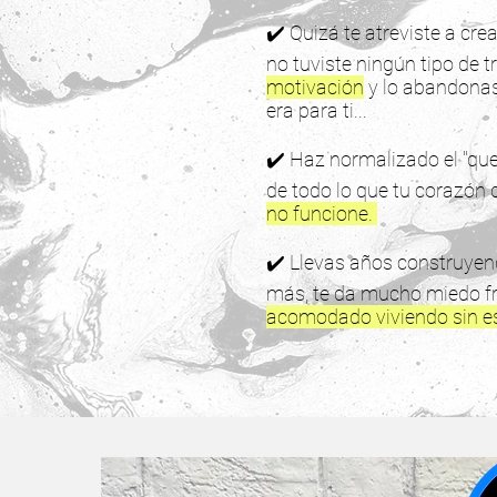
✔️ Quizá te atreviste a cr
no tuviste ningún tipo de t
motivación
y lo abandonas
era para ti...
✔️ Haz normalizado el "qu
de todo lo que tu corazón 
no funcione.
✔️ Llevas años construyen
más, te da mucho miedo f
acomodado viviendo sin esc