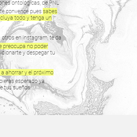
iones ontológicas, de PNL
 te convence pues
sabes
ncluya todo y tenga un
 otros en instagram, te da
e preocupa no poder
icionarte y despegar tu
 a ahorrar y el próximo
ubieras esperado ya
de tus sueños.