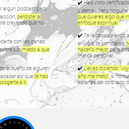
✔️ Has visto certificac
ear algún podcast pero
y demás pero ninguna
racción,
perdiste la
que quieres algo que i
te creyendo que no
enfoque espiritual.
✔️ Te la pasas viendo a
edarte con las ganas"
envidia, te comparas,
t
quiere por
miedo a que
hacerlo mejor
para pos
marca personal.
do el sueño de alguien
✔️
Llevas diciendo "voy
racasar así que
te has
año me meto"
, si no h
ogerte a ti.
estarías del otro lado 