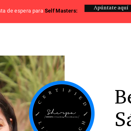
Apúntate aquí
sta de espera para
Self Masters:
B
S