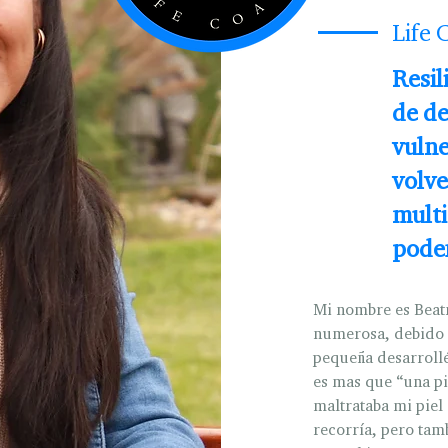
Life
Resil
de de
vulne
volve
multi
poder
Mi nombre es Beatr
numerosa, debido 
pequeña desarroll
es mas que “una pi
maltrataba mi piel
recorría, pero tam