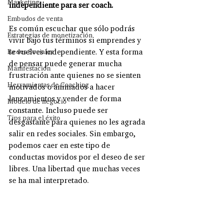
Marketing
independiente para ser coach.
Embudos de venta
Es común escuchar que sólo podrás 
Estrategias de monetización
vivir bajo tus términos si emprendes y 
te vuelves independiente. Y esta forma 
Redes Sociales
de pensar puede generar mucha 
Manifestación
frustración ante quienes no se sienten 
Herramientas de Coaching
motivados o animados a hacer 
lanzamientos y vender de forma 
Modelo de negocio
constante. Incluso puede ser 
Tips para el éxito
desgastante para quienes no les agrada 
salir en redes sociales. Sin embargo, 
podemos caer en este tipo de 
conductas movidos por el deseo de ser 
libres. Una libertad que muchas veces 
se ha mal interpretado. 