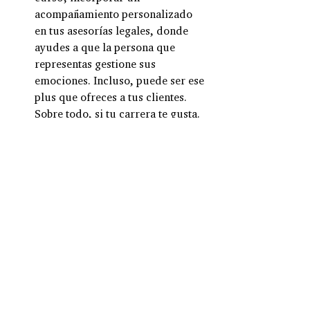
acompañamiento personalizado 
en tus asesorías legales, donde 
ayudes a que la persona que 
representas gestione sus 
emociones. Incluso, puede ser ese 
plus que ofreces a tus clientes. 
Sobre todo, si tu carrera te gusta.
Confía en que ese trabajo que 
deseas existe, y trabaja las 
creencias que te dicen que no es 
verdad o que eso no te puede 
pasar a ti. Cada vez son más las 
empresas que están      operando 
desde un esquema de home office 
o trabajo flexible, donde tú eres      
responsable de tus actividades, de 
gestionar tus tiempos, y en las 