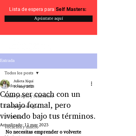
Lista de espera para
Self Masters:
Apúntate aquí
Entrada
Todos los posts
Julieta Xiqui
Todos los posts
10 may 2023
Cómo ser coach con un
Amor propio y relaciones
trabajo formal, pero
Cuerpo y energía
viviendo bajo tus términos.
Bienestar
Actualizado:
11 may 2023
Vocación y dinero
No necesitas emprender o volverte 